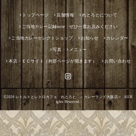
トップページ
店舗情報
れとろとについて
ご当地カレー記録note ぜひ一度お読みください
ご当地カレーセレクトショップ
お知らせ
カレンダー
写真
メニュー
本店・ＥＣサイト（外部ページが開きます）
お問い合わせ
©2026
レトルトとレトロカフェ れとろと ～カレーランド大阪店～
. All R
ights Reserved.