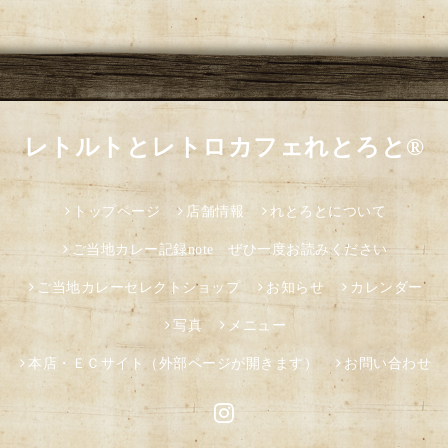
レトルトとレトロカフェれとろと®
トップページ
店舗情報
れとろとについて
ご当地カレー記録note ぜひ一度お読みください
ご当地カレーセレクトショップ
お知らせ
カレンダー
写真
メニュー
本店・ＥＣサイト（外部ページが開きます）
お問い合わせ