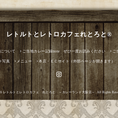
レトルトとレトロカフェれとろと®
とについて
ご当地カレー記録note ぜひ一度お読みください
ご
写真
メニュー
本店・ＥＣサイト（外部ページが開きます）
26
レトルトとレトロカフェ れとろと ～カレーランド大阪店～
. All Rights Res