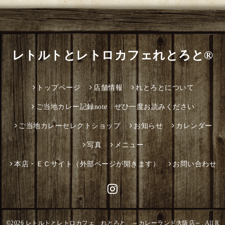
レトルトとレトロカフェれとろと®
トップページ
店舗情報
れとろとについて
ご当地カレー記録note ぜひ一度お読みください
ご当地カレーセレクトショップ
お知らせ
カレンダー
写真
メニュー
本店・ＥＣサイト（外部ページが開きます）
お問い合わせ
©2026
レトルトとレトロカフェ れとろと ～カレーランド大阪店～
. All R