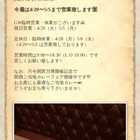
今週は4/29〜5/5まで営業致します🈺
GW臨時営業・休業がございます🙇
祝日営業：4/29（火）5/5（月）
定休日・臨時休業：4/28（月）5/6（火）
（4/29〜5/5 は営業致しております）
営業時間は9:00〜18:30（L.O 18:00）です
宜しくお願い致します✨
なお、只今関西万博開催記念で
関西ご当地カレーフェア開催中です🎊
お土産にも最適なご当地カレー🍛
どうぞお立ち寄り下さいませ☺️✨