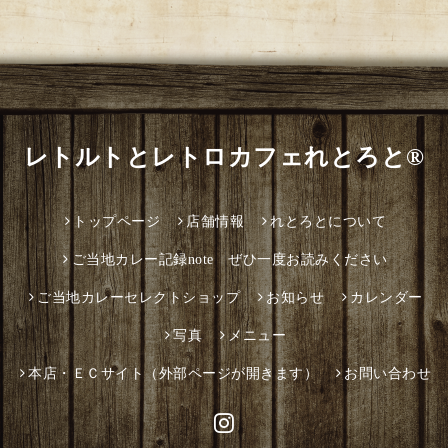
レトルトとレトロカフェれとろと®
トップページ
店舗情報
れとろとについて
ご当地カレー記録note ぜひ一度お読みください
ご当地カレーセレクトショップ
お知らせ
カレンダー
写真
メニュー
本店・ＥＣサイト（外部ページが開きます）
お問い合わせ