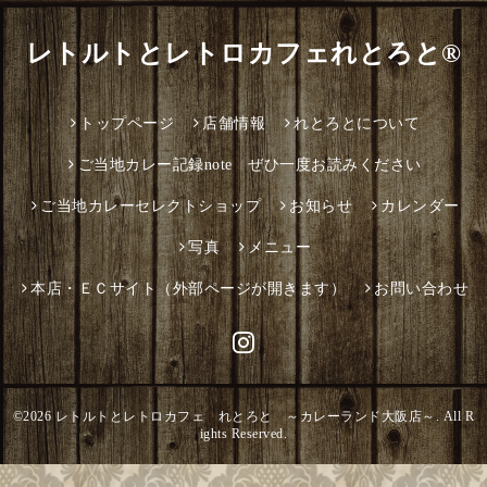
レトルトとレトロカフェれとろと®
トップページ
店舗情報
れとろとについて
ご当地カレー記録note ぜひ一度お読みください
ご当地カレーセレクトショップ
お知らせ
カレンダー
写真
メニュー
本店・ＥＣサイト（外部ページが開きます）
お問い合わせ
©2026
レトルトとレトロカフェ れとろと ～カレーランド大阪店～
. All R
ights Reserved.