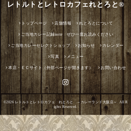
レトルトとレトロカフェれとろと®
トップページ
店舗情報
れとろとについて
ご当地カレー記録note ぜひ一度お読みください
ご当地カレーセレクトショップ
お知らせ
カレンダー
写真
メニュー
本店・ＥＣサイト（外部ページが開きます）
お問い合わせ
©2026
レトルトとレトロカフェ れとろと ～カレーランド大阪店～
. All R
ights Reserved.