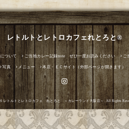
レトルトとレトロカフェれとろと®
とについて
ご当地カレー記録note ぜひ一度お読みください
ご
写真
メニュー
本店・ＥＣサイト（外部ページが開きます）
26
レトルトとレトロカフェ れとろと ～カレーランド大阪店～
. All Rights Res