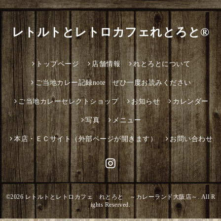
レトルトとレトロカフェれとろと®
トップページ
店舗情報
れとろとについて
ご当地カレー記録note ぜひ一度お読みください
ご当地カレーセレクトショップ
お知らせ
カレンダー
写真
メニュー
本店・ＥＣサイト（外部ページが開きます）
お問い合わせ
©2026
レトルトとレトロカフェ れとろと ～カレーランド大阪店～
. All R
ights Reserved.