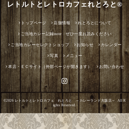
レトルトとレトロカフェれとろと®
トップページ
店舗情報
れとろとについて
ご当地カレー記録note ぜひ一度お読みください
ご当地カレーセレクトショップ
お知らせ
カレンダー
写真
メニュー
本店・ＥＣサイト（外部ページが開きます）
お問い合わせ
©2026
レトルトとレトロカフェ れとろと ～カレーランド大阪店～
. All R
ights Reserved.