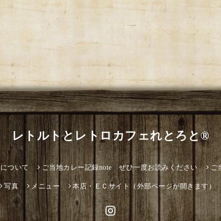
レトルトとレトロカフェれとろと®
とについて
ご当地カレー記録note ぜひ一度お読みください
ご
写真
メニュー
本店・ＥＣサイト（外部ページが開きます）