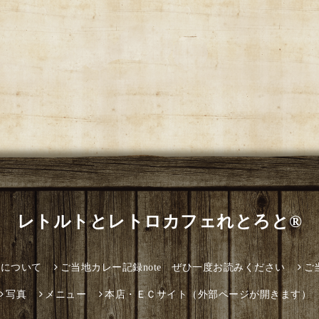
レトルトとレトロカフェれとろと®
とについて
ご当地カレー記録note ぜひ一度お読みください
ご
写真
メニュー
本店・ＥＣサイト（外部ページが開きます）