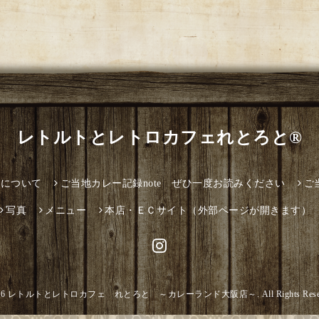
レトルトとレトロカフェれとろと®
とについて
ご当地カレー記録note ぜひ一度お読みください
ご
写真
メニュー
本店・ＥＣサイト（外部ページが開きます）
26
レトルトとレトロカフェ れとろと ～カレーランド大阪店～
. All Rights Res