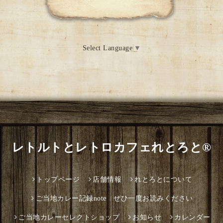
Select Language
▼
レトルトとレトロカフェれとろと®
トップページ
店舗情報
れとろとについて
ご当地カレー記録note ぜひ一度お読みください
ご当地カレーセレクトショップ
お知らせ
カレンダー